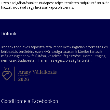
Ezen szolgáltatásunkat Budapest teljes területén tudjuk intézni akár
házzal, irodával vagy lakással kapcsolatban is.
Rólunk
Irodánk több éves tapasztalattal rendelkezik ingatlan értékesítés és
bérbeadás területén, ezen kívül szolgáltatásaink körébe tartozik
még az ingatlanok felújítása, kezelése, fejlesztése, Home Staging,
nem csak Budapesten, hanem az egész ország területén.
GoodHome a Facebookon