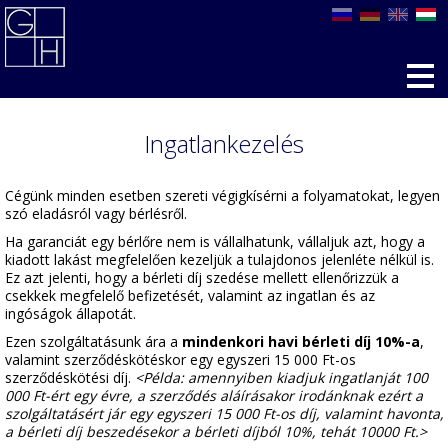
Ingatlankezelés
Cégünk minden esetben szereti végigkísérni a folyamatokat, legyen
szó eladásról vagy bérlésről.
Ha garanciát egy bérlőre nem is vállalhatunk, vállaljuk azt, hogy a
kiadott lakást megfelelően kezeljük a tulajdonos jelenléte nélkül is.
Ez azt jelenti, hogy a bérleti díj szedése mellett ellenőrizzük a
csekkek megfelelő befizetését, valamint az ingatlan és az
ingóságok állapotát.
Ezen szolgáltatásunk ára a
mindenkori havi bérleti díj 10%-a
,
valamint szerződéskötéskor egy egyszeri 15 000 Ft-os
szerződéskötési díj.
<Példa: amennyiben kiadjuk ingatlanját 100
000 Ft-ért egy évre, a szerződés aláírásakor irodánknak ezért a
szolgáltatásért jár egy egyszeri 15 000 Ft-os díj, valamint havonta,
a bérleti díj beszedésekor a bérleti díjból 10%, tehát 10000 Ft.>