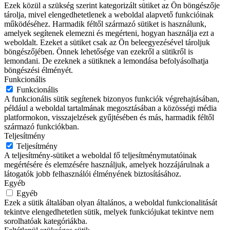
Ezek közül a szükség szerint kategorizált sütiket az Ön böngészője
tárolja, mivel elengedhetetlenek a weboldal alapvető funkcióinak
működéséhez. Harmadik féltől származó sütiket is használunk,
amelyek segítenek elemezni és megérteni, hogyan használja ezt a
weboldalt. Ezeket a sütiket csak az Ön beleegyezésével tároljuk
böngészőjében. Önnek lehetősége van ezekről a sütikről is
lemondani. De ezeknek a sütiknek a lemondása befolyásolhatja
böngészési élményét.
Funkcionális
Funkcionális
A funkcionális sütik segítenek bizonyos funkciók végrehajtásában,
például a weboldal tartalmának megosztásában a közösségi média
platformokon, visszajelzések gyűjtésében és más, harmadik féltől
származó funkciókban.
Teljesítmény
Teljesítmény
A teljesítmény-sütiket a weboldal fő teljesítménymutatóinak
megértésére és elemzésére használjuk, amelyek hozzájárulnak a
látogatók jobb felhasználói élményének biztosításához.
Egyéb
Egyéb
Ezek a sütik általában olyan általános, a weboldal funkcionalitását
tekintve elengedhetetlen sütik, melyek funkciójukat tekintve nem
sorolhatóak kategóriákba.