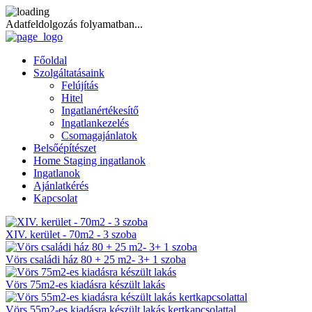
Adatfeldolgozás folyamatban...
Főoldal
Szolgáltatásaink
Felújítás
Hitel
Ingatlanértékesítő
Ingatlankezelés
Csomagajánlatok
Belsőépítészet
Home Staging ingatlanok
Ingatlanok
Ajánlatkérés
Kapcsolat
XIV. kerület - 70m2 - 3 szoba
Vörs családi ház 80 + 25 m2- 3+ 1 szoba
Vörs 75m2-es kiadásra készült lakás
Vörs 55m2-es kiadásra készült lakás kertkapcsolattal