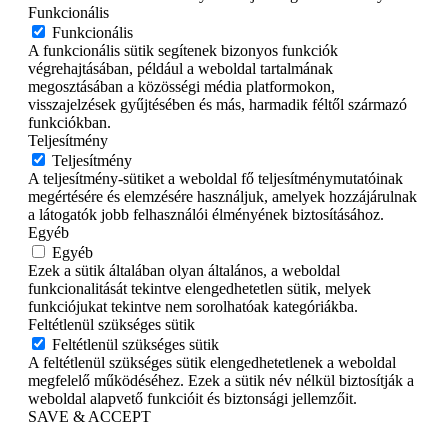
Funkcionális
Funkcionális
A funkcionális sütik segítenek bizonyos funkciók
végrehajtásában, például a weboldal tartalmának
megosztásában a közösségi média platformokon,
visszajelzések gyűjtésében és más, harmadik féltől származó
funkciókban.
Teljesítmény
Teljesítmény
A teljesítmény-sütiket a weboldal fő teljesítménymutatóinak
megértésére és elemzésére használjuk, amelyek hozzájárulnak
a látogatók jobb felhasználói élményének biztosításához.
Egyéb
Egyéb
Ezek a sütik általában olyan általános, a weboldal
funkcionalitását tekintve elengedhetetlen sütik, melyek
funkciójukat tekintve nem sorolhatóak kategóriákba.
Feltétlenül szükséges sütik
Feltétlenül szükséges sütik
A feltétlenül szükséges sütik elengedhetetlenek a weboldal
megfelelő működéséhez. Ezek a sütik név nélkül biztosítják a
weboldal alapvető funkcióit és biztonsági jellemzőit.
SAVE & ACCEPT