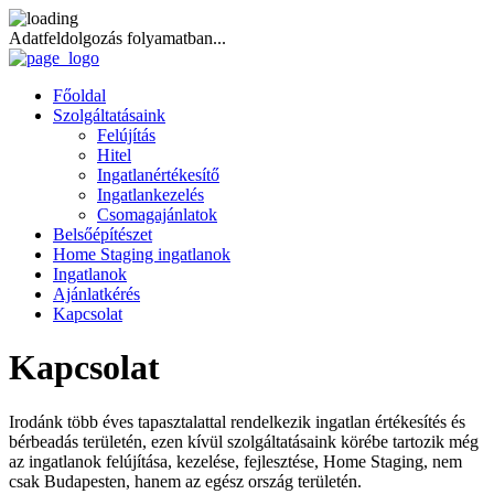
Adatfeldolgozás folyamatban...
Főoldal
Szolgáltatásaink
Felújítás
Hitel
Ingatlanértékesítő
Ingatlankezelés
Csomagajánlatok
Belsőépítészet
Home Staging ingatlanok
Ingatlanok
Ajánlatkérés
Kapcsolat
Kapcsolat
Irodánk több éves tapasztalattal rendelkezik ingatlan értékesítés és
bérbeadás területén, ezen kívül szolgáltatásaink körébe tartozik még
az ingatlanok felújítása, kezelése, fejlesztése, Home Staging, nem
csak Budapesten, hanem az egész ország területén.