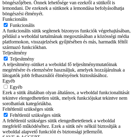
böngészőjében. Önnek lehetősége van ezekről a sütikről is
lemondani. De ezeknek a sütiknek a lemondása befolyásolhatja
böngészési élményét.
Funkcionális
Funkcionális
A funkcionális sütik segítenek bizonyos funkciók végrehajtásában,
például a weboldal tartalmának megosztásában a közösségi média
platformokon, visszajelzések gyűjtésében és más, harmadik féltől
származó funkciókban.
Teljesítmény
Teljesítmény
A teljesítmény-sütiket a weboldal fő teljesítménymutatóinak
megértésére és elemzésére használjuk, amelyek hozzájárulnak a
látogatók jobb felhasználói élményének biztosításához.
Egyéb
Egyéb
Ezek a sütik általában olyan általános, a weboldal funkcionalitását
tekintve elengedhetetlen sütik, melyek funkciójukat tekintve nem
sorolhatóak kategóriákba.
Feltétlenül szükséges sütik
Feltétlenül szükséges sütik
A feltétlenül szükséges sütik elengedhetetlenek a weboldal
megfelelő működéséhez. Ezek a sütik név nélkül biztosítják a
weboldal alapvető funkcióit és biztonsági jellemzőit.