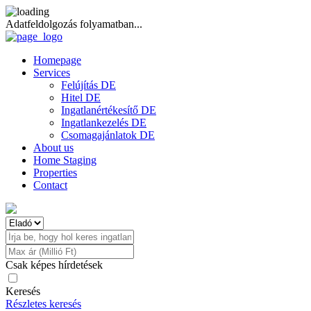
Adatfeldolgozás folyamatban...
Homepage
Services
Felújítás DE
Hitel DE
Ingatlanértékesítő DE
Ingatlankezelés DE
Csomagajánlatok DE
About us
Home Staging
Properties
Contact
Csak képes hírdetések
Keresés
Részletes keresés