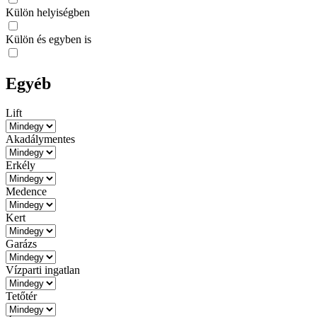
Külön helyiségben
Külön és egyben is
Egyéb
Lift
Akadálymentes
Erkély
Medence
Kert
Garázs
Vízparti ingatlan
Tetőtér