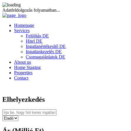
Adatfeldolgozás folyamatban...
Homepage
Services
Felújítás DE
Hitel DE
Ingatlanértékesítő DE
Ingatlankezelés DE
Csomagajánlatok DE
About us
Home Staging
Properties
Contact
Elhelyezkedés
Ár (Millió Ft)