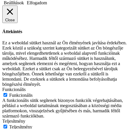
Beállítások
Elfogadom
Close
Áttekintés
Ez a weboldal sütiket használ az Ön élményének javítása érdekében.
Ezek közül a szükség szerint kategorizált sütiket az Ön böngészője
tárolja, mivel elengedhetetlenek a weboldal alapvető funkcióinak
működéséhez. Harmadik féltől származó sütiket is használunk,
amelyek segítenek elemezni és megérteni, hogyan használja ezt a
weboldalt. Ezeket a sütiket csak az Ön beleegyezésével tároljuk
böngészőjében. Önnek lehetősége van ezekről a sütikről is
lemondani. De ezeknek a sütiknek a lemondása befolyásolhatja
böngészési élményét.
Funkcionális
Funkcionális
A funkcionális sütik segítenek bizonyos funkciók végrehajtásában,
például a weboldal tartalmának megosztásában a közösségi média
platformokon, visszajelzések gyűjtésében és más, harmadik féltől
származó funkciókban.
Teljesítmény
Teljesítmény