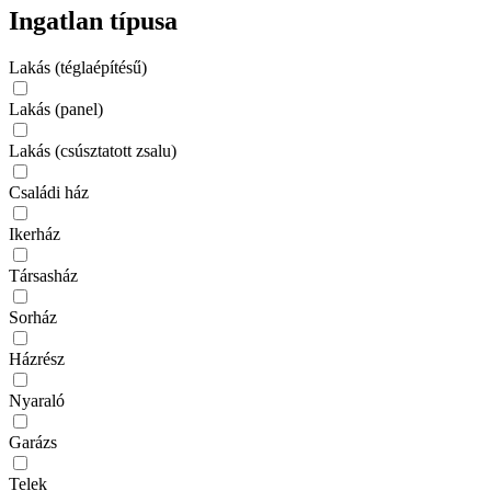
Ingatlan típusa
Lakás (téglaépítésű)
Lakás (panel)
Lakás (csúsztatott zsalu)
Családi ház
Ikerház
Társasház
Sorház
Házrész
Nyaraló
Garázs
Telek