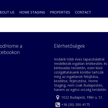
BOUT US
HOME STAGING
PROPERTIES
CONTACT
odHome a
Elérhetőségek
cebookon
Irodánk több éves tapasztalattal
rendelkezik ingatlan értékesítés és
bérbeadás területén, ezen kívül
szolgáltatásaink körébe tartozik
még az ingatlanok felújítása,
kezelése, fejlesztése, Home
Staging, nem csak Budapesten,
hanem az egész ország területén.
1022 Budapest, Fillér u. 51.
+36 (30) 300-4175