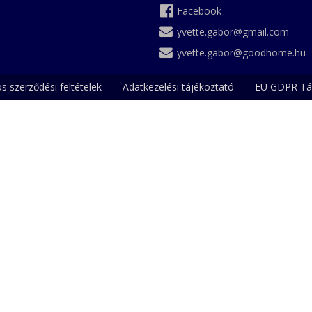
Facebook
yvette.gabor@gmail.com
yvette.gabor@goodhome.hu
os szerződési feltételek
Adatkezelési tájékoztató
EU GDPR Tá