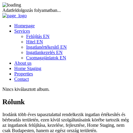
Adatfeldolgozás folyamatban...
Homepage
Services
Felújítás EN
Hitel EN
Ingatlanértékesítő EN
Ingatlankezelés EN
Csomagajánlatok EN
About us
Home Staging
Properties
Contact
Nincs kiválasztott album.
Rólunk
Irodánk több éves tapasztalattal rendelkezik ingatlan értékesítés és
bérbeadás területén, ezen kívül szolgáltatásaink körébe tartozik még
az ingatlanok felújítása, kezelése, fejlesztése, Home Staging, nem
csak Budapesten, hanem az egész ország területén.