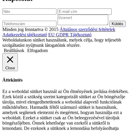
Minden jog fenntartva © 2015
Általános szerződési feltételek
Adatkezelési tájékoztató
EU GDPR Tájékoztató
Weboldalunkon sütiket használunk, melyek célja, hogy teljesebb
szolgáltatást nyújtsunk látogatóink részére.
Beállítások
Elfogadom
Close
Áttekintés
Ez a weboldal sütiket használ az Ön élményének javítása érdekében.
Ezek közül a szükség szerint kategorizált sütiket az Ön böngészője
tárolja, mivel elengedhetetlenek a weboldal alapvető funkcióinak
működéséhez. Harmadik féltől származó sütiket is használunk,
amelyek segítenek elemezni és megérteni, hogyan használja ezt a
weboldalt. Ezeket a sütiket csak az Ön beleegyezésével tároljuk
böngészőjében. Önnek lehetősége van ezekről a sütikről is
lemondani. De ezeknek a sütiknek a lemondása befolyásolhatja