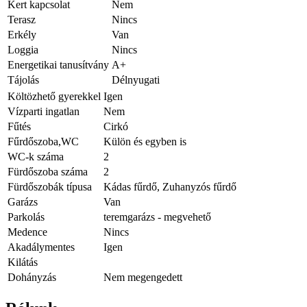
Kert kapcsolat
Nem
Terasz
Nincs
Erkély
Van
Loggia
Nincs
Energetikai tanusítvány
A+
Tájolás
Délnyugati
Költözhető gyerekkel
Igen
Vízparti ingatlan
Nem
Fűtés
Cirkó
Fűrdőszoba,WC
Külön és egyben is
WC-k száma
2
Fürdőszoba száma
2
Fürdőszobák típusa
Kádas fűrdő, Zuhanyzós fűrdő
Garázs
Van
Parkolás
teremgarázs - megvehető
Medence
Nincs
Akadálymentes
Igen
Kilátás
Dohányzás
Nem megengedett