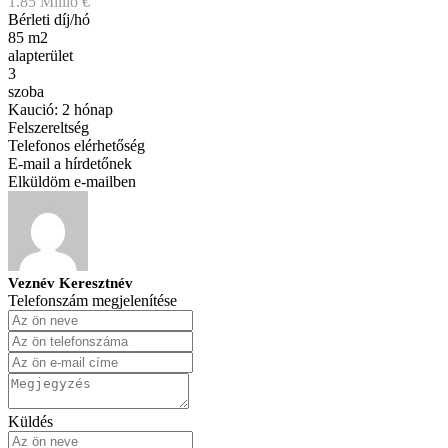
1.85 Millió €
Bérleti díj/hó
85 m2
alapterület
3
szoba
Kaució: 2 hónap
Felszereltség
Telefonos elérhetőség
E-mail a hírdetőnek
Elküldöm e-mailben
Veznév Keresztnév
Telefonszám megjelenítése
Küldés