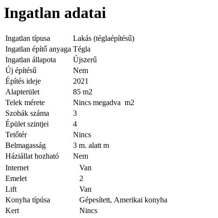
Ingatlan adatai
Ingatlan típusa
Lakás (téglaépítésű)
Ingatlan építő anyaga
Tégla
Ingatlan állapota
Újszerű
Új építésű
Nem
Építés ideje
2021
Alapterület
85 m2
Telek mérete
Nincs megadva m2
Szobák száma
3
Épület szintjei
4
Tetőtér
Nincs
Belmagasság
3 m. alatt m
Háziállat hozható
Nem
Internet
Van
Emelet
2
Lift
Van
Konyha típúsa
Gépesített, Amerikai konyha
Kert
Nincs