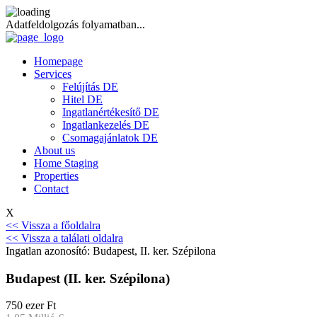
Adatfeldolgozás folyamatban...
Homepage
Services
Felújítás DE
Hitel DE
Ingatlanértékesítő DE
Ingatlankezelés DE
Csomagajánlatok DE
About us
Home Staging
Properties
Contact
X
<< Vissza a főoldalra
<< Vissza a találati oldalra
Ingatlan azonosító: Budapest, II. ker. Szépilona
Budapest (II. ker. Szépilona)
750 ezer Ft