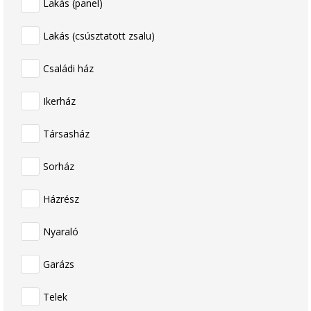
Lakás (panel)
Lakás (csúsztatott zsalu)
Családi ház
Ikerház
Társasház
Sorház
Házrész
Nyaraló
Garázs
Telek