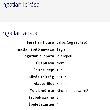
Ingatlan leírása
Ingatlan adatai
Ingatlan típusa
Lakás (téglaépítésű)
Ingatlan építő anyaga
Tégla
Ingatlan állapota
Jó állapotú
Új építésű
Nem
Építés ideje
1950
Közös költség
33105
Alapterület
84 m2
Telek mérete
Nincs megadva m2
Szobák száma
3
Épület szintjei
4