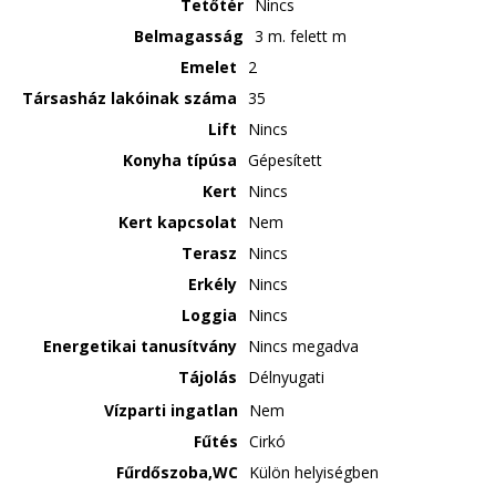
Tetőtér
Nincs
Belmagasság
3 m. felett m
Emelet
2
Társasház lakóinak száma
35
Lift
Nincs
Konyha típúsa
Gépesített
Kert
Nincs
Kert kapcsolat
Nem
Terasz
Nincs
Erkély
Nincs
Loggia
Nincs
Energetikai tanusítvány
Nincs megadva
Tájolás
Délnyugati
Vízparti ingatlan
Nem
Fűtés
Cirkó
Fűrdőszoba,WC
Külön helyiségben