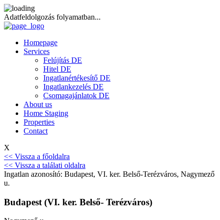
Adatfeldolgozás folyamatban...
Homepage
Services
Felújítás DE
Hitel DE
Ingatlanértékesítő DE
Ingatlankezelés DE
Csomagajánlatok DE
About us
Home Staging
Properties
Contact
X
<< Vissza a főoldalra
<< Vissza a találati oldalra
Ingatlan azonosító: Budapest, VI. ker. Belső-Terézváros, Nagymező
u.
Budapest (VI. ker. Belső- Terézváros)