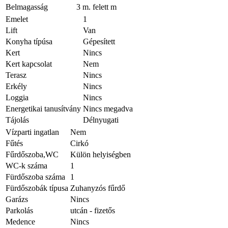
Belmagasság
3 m. felett m
Emelet
1
Lift
Van
Konyha típúsa
Gépesített
Kert
Nincs
Kert kapcsolat
Nem
Terasz
Nincs
Erkély
Nincs
Loggia
Nincs
Energetikai tanusítvány
Nincs megadva
Tájolás
Délnyugati
Vízparti ingatlan
Nem
Fűtés
Cirkó
Fűrdőszoba,WC
Külön helyiségben
WC-k száma
1
Fürdőszoba száma
1
Fürdőszobák típusa
Zuhanyzós fűrdő
Garázs
Nincs
Parkolás
utcán - fizetős
Medence
Nincs