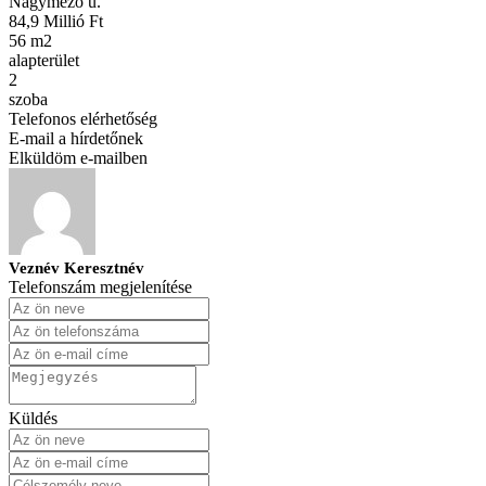
Nagymező u.
84,9 Millió Ft
56 m2
alapterület
2
szoba
Telefonos elérhetőség
E-mail a hírdetőnek
Elküldöm e-mailben
Veznév Keresztnév
Telefonszám megjelenítése
Küldés