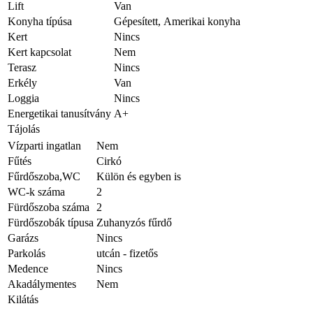
Lift
Van
Konyha típúsa
Gépesített, Amerikai konyha
Kert
Nincs
Kert kapcsolat
Nem
Terasz
Nincs
Erkély
Van
Loggia
Nincs
Energetikai tanusítvány
A+
Tájolás
Vízparti ingatlan
Nem
Fűtés
Cirkó
Fűrdőszoba,WC
Külön és egyben is
WC-k száma
2
Fürdőszoba száma
2
Fürdőszobák típusa
Zuhanyzós fűrdő
Garázs
Nincs
Parkolás
utcán - fizetős
Medence
Nincs
Akadálymentes
Nem
Kilátás