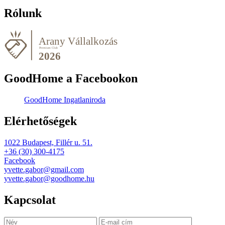
Rólunk
GoodHome a Facebookon
GoodHome Ingatlaniroda
Elérhetőségek
1022 Budapest, Fillér u. 51.
+36 (30) 300-4175
Facebook
yvette.gabor@gmail.com
yvette.gabor@goodhome.hu
Kapcsolat