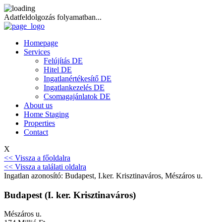
Adatfeldolgozás folyamatban...
Homepage
Services
Felújítás DE
Hitel DE
Ingatlanértékesítő DE
Ingatlankezelés DE
Csomagajánlatok DE
About us
Home Staging
Properties
Contact
X
<< Vissza a főoldalra
<< Vissza a találati oldalra
Ingatlan azonosító: Budapest, I.ker. Krisztinaváros, Mészáros u.
Budapest (I. ker. Krisztinaváros)
Mészáros u.