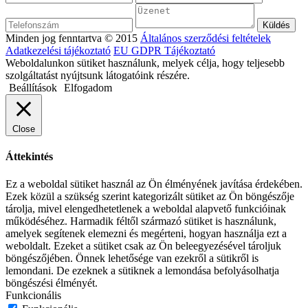
Minden jog fenntartva © 2015
Általános szerződési feltételek
Adatkezelési tájékoztató
EU GDPR Tájékoztató
Weboldalunkon sütiket használunk, melyek célja, hogy teljesebb
szolgáltatást nyújtsunk látogatóink részére.
Beállítások
Elfogadom
Close
Áttekintés
Ez a weboldal sütiket használ az Ön élményének javítása érdekében.
Ezek közül a szükség szerint kategorizált sütiket az Ön böngészője
tárolja, mivel elengedhetetlenek a weboldal alapvető funkcióinak
működéséhez. Harmadik féltől származó sütiket is használunk,
amelyek segítenek elemezni és megérteni, hogyan használja ezt a
weboldalt. Ezeket a sütiket csak az Ön beleegyezésével tároljuk
böngészőjében. Önnek lehetősége van ezekről a sütikről is
lemondani. De ezeknek a sütiknek a lemondása befolyásolhatja
böngészési élményét.
Funkcionális