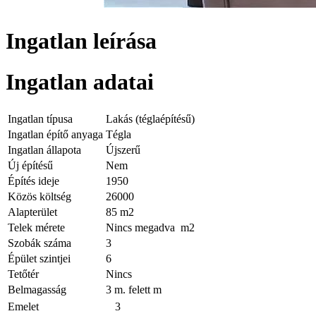
Ingatlan leírása
Ingatlan adatai
Ingatlan típusa
Lakás (téglaépítésű)
Ingatlan építő anyaga
Tégla
Ingatlan állapota
Újszerű
Új építésű
Nem
Építés ideje
1950
Közös költség
26000
Alapterület
85 m2
Telek mérete
Nincs megadva m2
Szobák száma
3
Épület szintjei
6
Tetőtér
Nincs
Belmagasság
3 m. felett m
Emelet
3